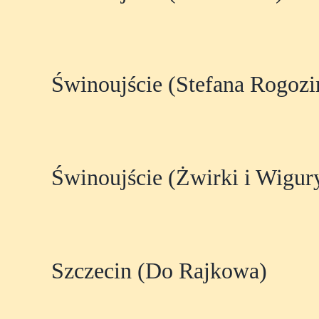
Świnoujście (Stefana Rogozi
Świnoujście (Żwirki i Wigur
Szczecin (Do Rajkowa)