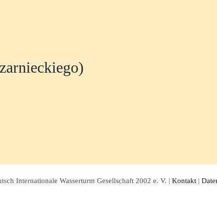
zarnieckiego)
sch Internationale Wasserturm Gesellschaft 2002 e. V. |
Kontakt
|
Date
Facebook
Twitter
Instagram
Pinterest