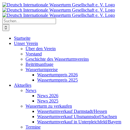
Zum
Inhalt
springen
Suche
nach:
Startseite
Unser Verein
Über den Verein
Vorstand
Geschichte des Wasserturmvereins
Beitrittsanfrage
Wasserturmpreise
Wasserturmpreis 2026
Wasserturmpreis 2025
Aktuelles
News
News 2026
News 2025
Wasserturm zu verkaufen
Wasserturmverkauf Darmstadt/Hessen
Wasserturmverkauf Uhsmannsdorf/Sachsen
Wasserturmverkauf in Unterpleichfeld/Bayern
Termine