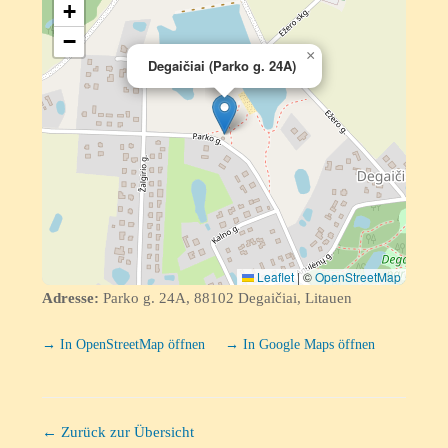
+
−
×
Degaičiai (Parko g. 24A)
Leaflet
|
©
OpenStreetMap
Adresse:
Parko g. 24A, 88102 Degaičiai, Litauen
→ In OpenStreetMap öffnen
→ In Google Maps öffnen
← Zurück zur Übersicht