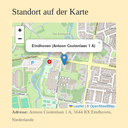
Standort auf der Karte
+
−
×
Eindhoven (Antoon Coolenlaan 1 A)
Leaflet
|
©
OpenStreetMap
Adresse:
Antoon Coolenlaan 1 A, 5644 RX Eindhoven,
Niederlande