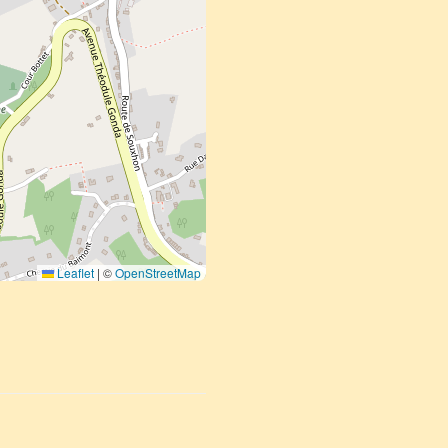
Leaflet
|
©
OpenStreetMap