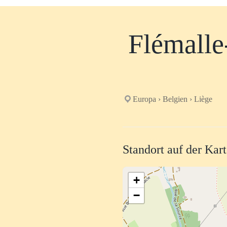
Flémalle
Europa › Belgien › Liège
Standort auf der Kar
+
−