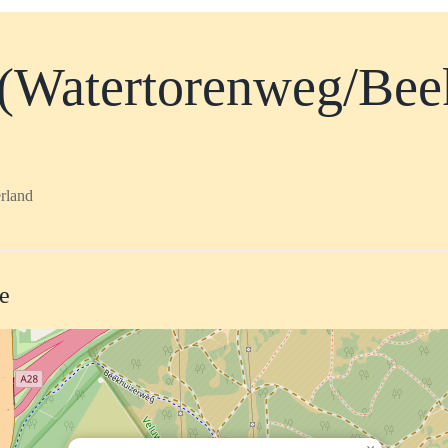
 (Watertorenweg/Bee
rland
te