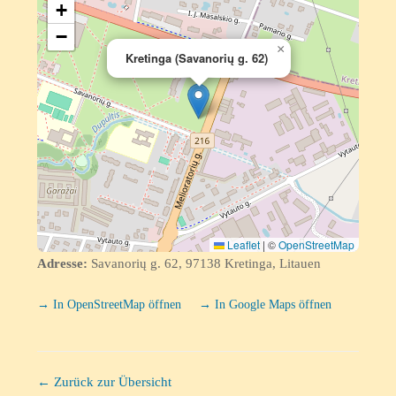
+
−
×
Kretinga (Savanorių g. 62)
Leaflet
|
©
OpenStreetMap
Adresse:
Savanorių g. 62, 97138 Kretinga, Litauen
→ In OpenStreetMap öffnen
→ In Google Maps öffnen
← Zurück zur Übersicht