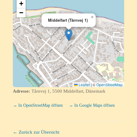
+
−
×
Middelfart (Tårnvej 1)
Leaflet
|
©
OpenStreetMap
Adresse:
Tårnvej 1, 5500 Middelfart, Dänemark
→ In OpenStreetMap öffnen
→ In Google Maps öffnen
← Zurück zur Übersicht