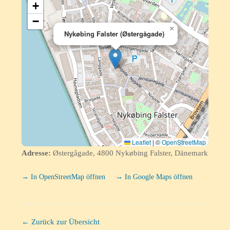
+
−
×
Nykøbing Falster (Østergågade)
Leaflet
|
©
OpenStreetMap
Adresse:
Østergågade, 4800 Nykøbing Falster, Dänemark
→ In OpenStreetMap öffnen
→ In Google Maps öffnen
← Zurück zur Übersicht