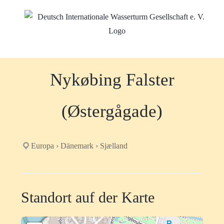
Zum
Inhalt
springen
Nykøbing Falster
(Østergågade)
Europa › Dänemark › Sjælland
Standort auf der Karte