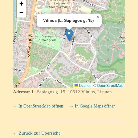
+
−
×
Vilnius (L. Sapiegos g. 15)
Leaflet
|
©
OpenStreetMap
Adresse:
L. Sapiegos g. 15, 10312 Vilnius, Litauen
→ In OpenStreetMap öffnen
→ In Google Maps öffnen
← Zurück zur Übersicht