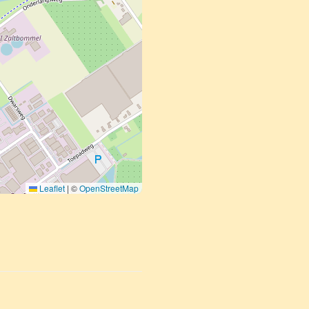
Leaflet
|
©
OpenStreetMap