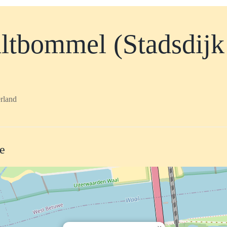
ltbommel (Stadsdijk
rland
te