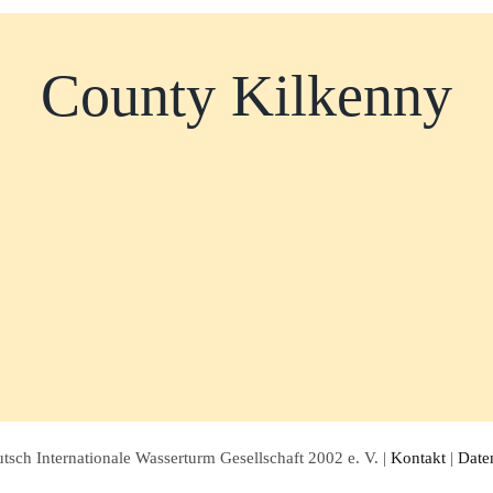
County Kilkenny
sch Internationale Wasserturm Gesellschaft 2002 e. V. |
Kontakt
|
Date