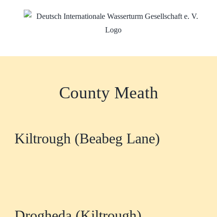
Zum
Inhalt
springen
County Meath
Kiltrough (Beabeg Lane)
Drogheda (Kiltrough)