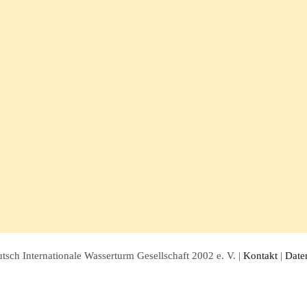
sch Internationale Wasserturm Gesellschaft 2002 e. V. |
Kontakt
|
Date
Facebook
Twitter
Instagram
Pinterest