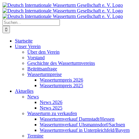
Zum
Inhalt
springen
Suche
nach:
Startseite
Unser Verein
Über den Verein
Vorstand
Geschichte des Wasserturmvereins
Beitrittsanfrage
Wasserturmpreise
Wasserturmpreis 2026
Wasserturmpreis 2025
Aktuelles
News
News 2026
News 2025
Wasserturm zu verkaufen
Wasserturmverkauf Darmstadt/Hessen
Wasserturmverkauf Uhsmannsdorf/Sachsen
Wasserturmverkauf in Unterpleichfeld/Bayern
Termine