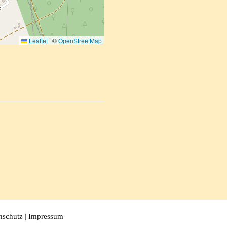
Leaflet
|
©
OpenStreetMap
nschutz
|
Impressum