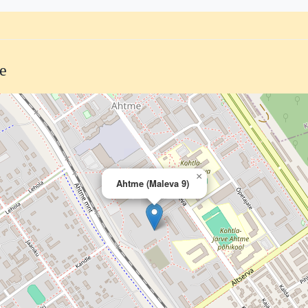
te
×
Ahtme (Maleva 9)