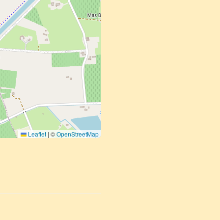
Leaflet
|
©
OpenStreetMap