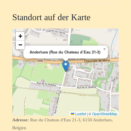
Standort auf der Karte
+
−
×
Anderlues (Rue du Chateau d’Eau 21-3)
Leaflet
|
©
OpenStreetMap
Adresse:
Rue du Chateau d'Eau 21-3, 6150 Anderlues,
Belgien