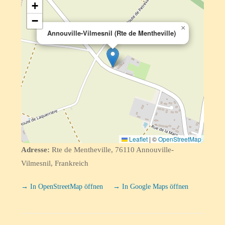
+
−
×
Annouville-Vilmesnil (Rte de Mentheville)
Leaflet
|
©
OpenStreetMap
Adresse:
Rte de Mentheville, 76110 Annouville-
Vilmesnil, Frankreich
→ In OpenStreetMap öffnen
→ In Google Maps öffnen