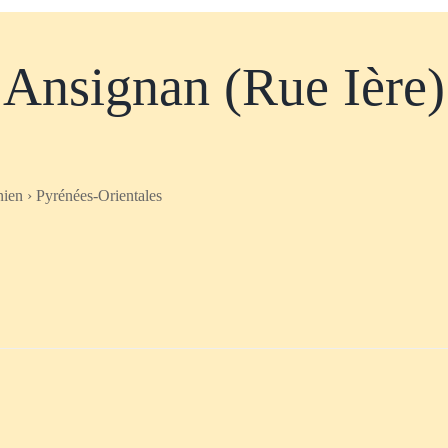
Ansignan (Rue Ière)
nien › Pyrénées-Orientales