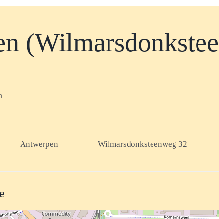
n (Wilmarsdonkste
n
Antwerpen
Wilmarsdonksteenweg 32
te