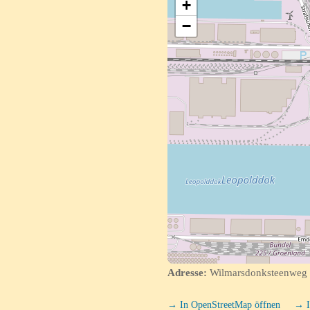
+
−
Adresse:
Wilmarsdonksteenweg 3
→ In OpenStreetMap öffnen
→ I