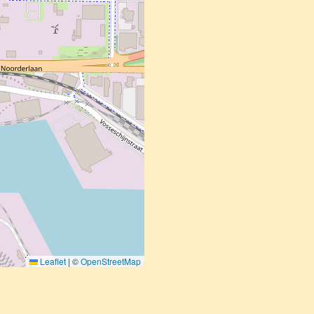
Leaflet
|
©
OpenStreetMap