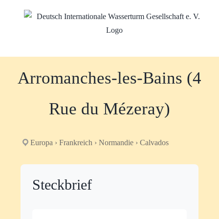
Zum
Inhalt
springen
Arromanches-les-Bains (4
Rue du Mézeray)
Europa › Frankreich › Normandie › Calvados
Steckbrief