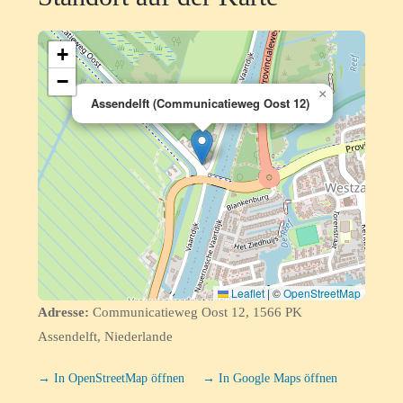
+
−
×
Assendelft (Communicatieweg Oost 12)
Leaflet
|
©
OpenStreetMap
Adresse:
Communicatieweg Oost 12, 1566 PK
Assendelft, Niederlande
→ In OpenStreetMap öffnen
→ In Google Maps öffnen