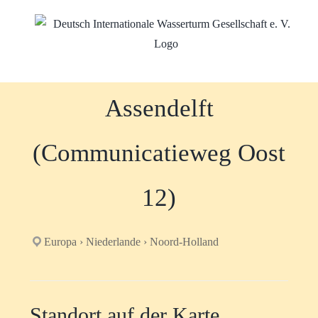
Zum
Inhalt
springen
Assendelft
(Communicatieweg Oost
12)
Europa › Niederlande › Noord-Holland
Standort auf der Karte