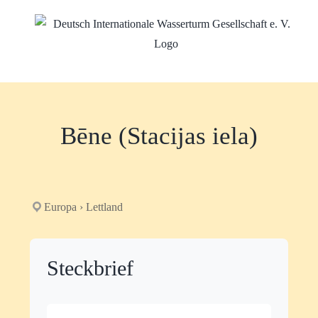
Zum
Inhalt
springen
Bēne (Stacijas iela)
Europa › Lettland
Steckbrief