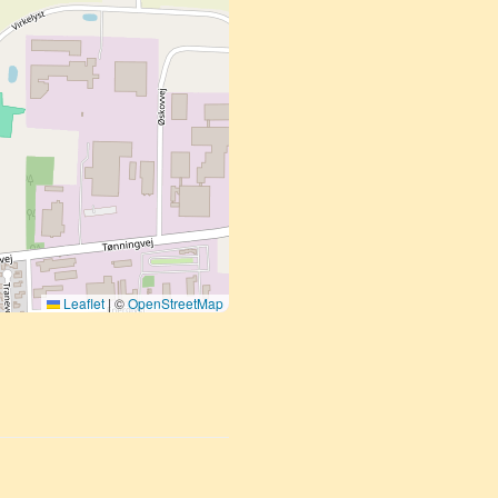
Leaflet
|
©
OpenStreetMap