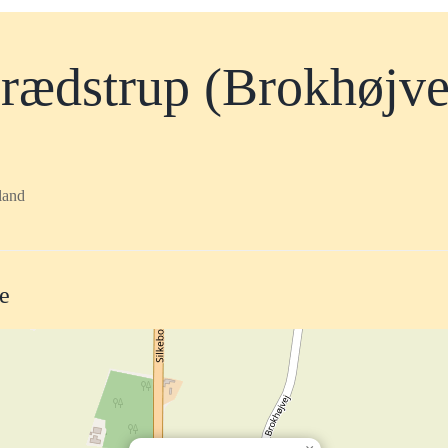
rædstrup (Brokhøjve
land
te