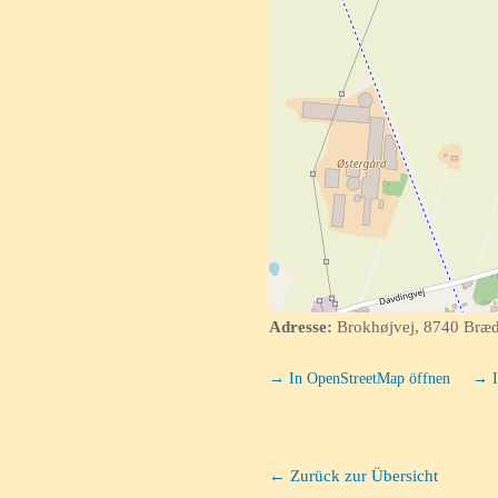
Adresse:
Brokhøjvej, 8740 Bræd
→ In OpenStreetMap öffnen
→ I
← Zurück zur Übersicht