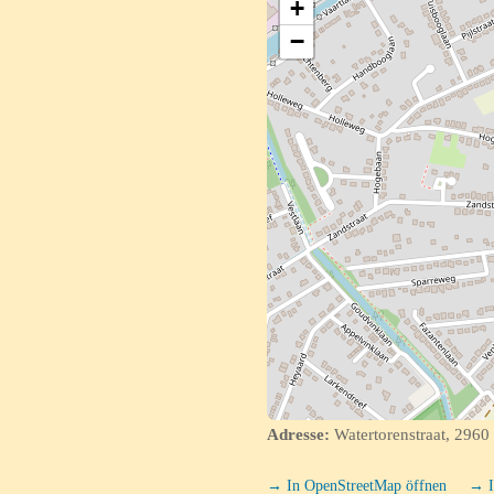
+
−
Adresse:
Watertorenstraat, 2960 
→ In OpenStreetMap öffnen
→ I