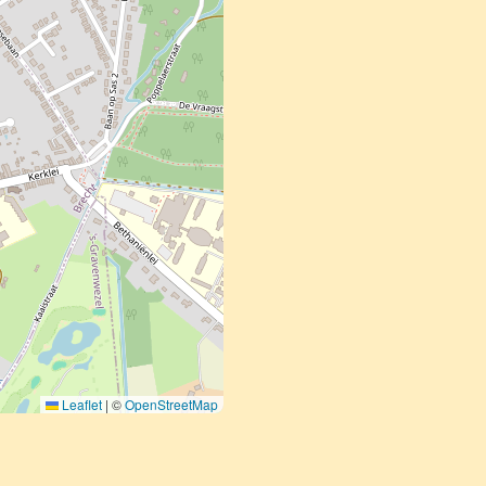
Leaflet
|
©
OpenStreetMap