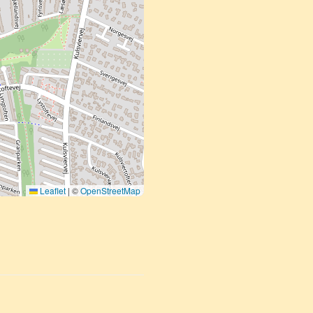
Leaflet
|
©
OpenStreetMap