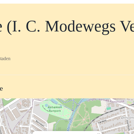
 (I. C. Modewegs V
taden
te