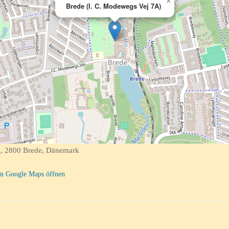
×
Brede (I. C. Modewegs Vej 7A)
, 2800 Brede, Dänemark
n Google Maps öffnen