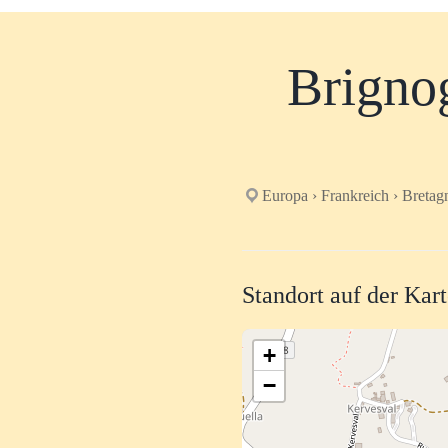
Brignog
Europa › Frankreich › Bretagn
Standort auf der Kar
+
−