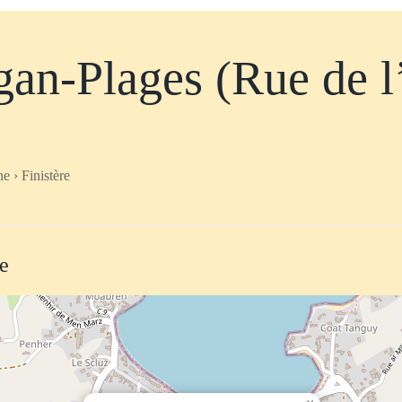
an-Plages (Rue de l
e › Finistère
te