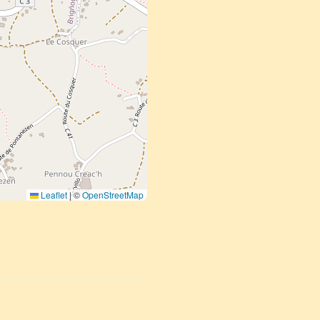
Leaflet
|
©
OpenStreetMap