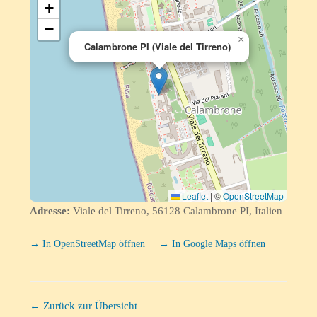
+
−
×
Calambrone PI (Viale del Tirreno)
Leaflet
|
©
OpenStreetMap
Adresse:
Viale del Tirreno, 56128 Calambrone PI, Italien
→ In OpenStreetMap öffnen
→ In Google Maps öffnen
← Zurück zur Übersicht