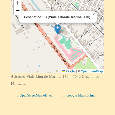
+
−
×
Cesenatico FC (Viale Litorale Marina, 170)
Leaflet
|
©
OpenStreetMap
Adresse:
Viale Litorale Marina, 170, 47042 Cesenatico
FC, Italien
→ In OpenStreetMap öffnen
→ In Google Maps öffnen