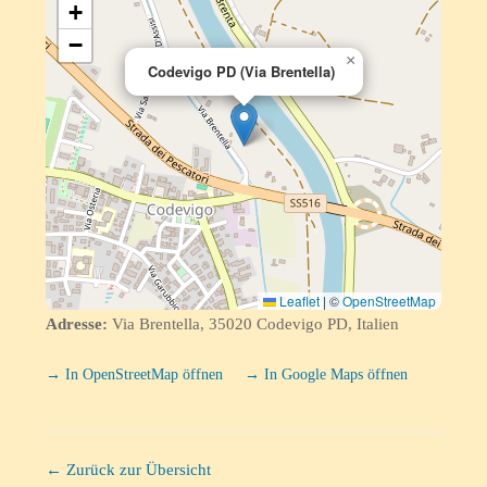
+
−
×
Codevigo PD (Via Brentella)
Leaflet
|
©
OpenStreetMap
Adresse:
Via Brentella, 35020 Codevigo PD, Italien
→ In OpenStreetMap öffnen
→ In Google Maps öffnen
← Zurück zur Übersicht