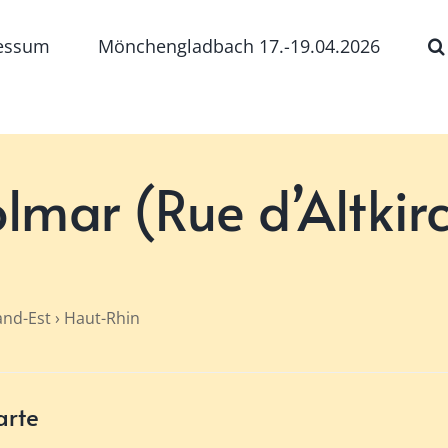
essum
Mönchengladbach 17.-19.04.2026
lmar (Rue d’Altkir
and-Est › Haut-Rhin
arte