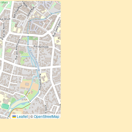
Leaflet
|
©
OpenStreetMap