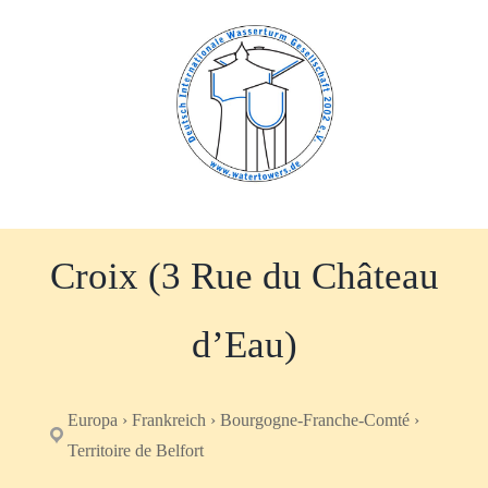
Zum
Inhalt
springen
Croix (3 Rue du Château
d’Eau)
Europa › Frankreich › Bourgogne-Franche-Comté ›
Territoire de Belfort