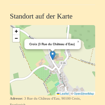
Standort auf der Karte
+
−
×
Croix (3 Rue du Château d’Eau)
Leaflet
|
©
OpenStreetMap
Adresse:
3 Rue du Château d'Eau, 90100 Croix,
Frankreich