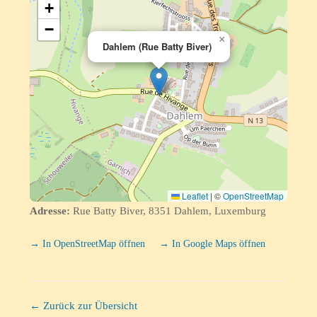
+
−
×
Dahlem (Rue Batty Biver)
Leaflet
|
©
OpenStreetMap
Adresse:
Rue Batty Biver, 8351 Dahlem, Luxemburg
→ In OpenStreetMap öffnen
→ In Google Maps öffnen
← Zurück zur Übersicht