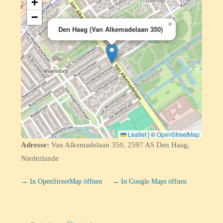
+
−
×
Den Haag (Van Alkemadelaan 350)
Leaflet
|
©
OpenStreetMap
Adresse:
Van Alkemadelaan 350, 2597 AS Den Haag,
Niederlande
→ In OpenStreetMap öffnen
→ In Google Maps öffnen