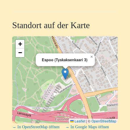
Standort auf der Karte
+
−
×
Espoo (Tyskaksenkaari 3)
Leaflet
|
©
OpenStreetMap
→ In OpenStreetMap öffnen
→ In Google Maps öffnen