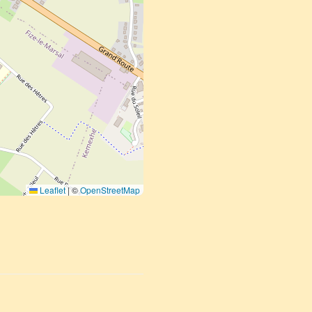
Leaflet
|
©
OpenStreetMap