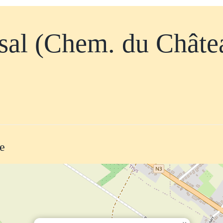
sal (Chem. du Châte
te