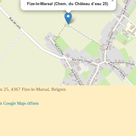
×
Fize-le-Marsal (Chem. du Château d’eau 25)
 25, 4367 Fize-le-Marsal, Belgien
n Google Maps öffnen