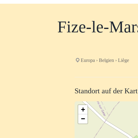
Fize-le-Mar
Europa › Belgien › Liège
Standort auf der Kar
+
−