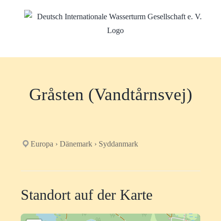
Zum
Inhalt
springen
Gråsten (Vandtårnsvej)
Europa › Dänemark › Syddanmark
Standort auf der Karte