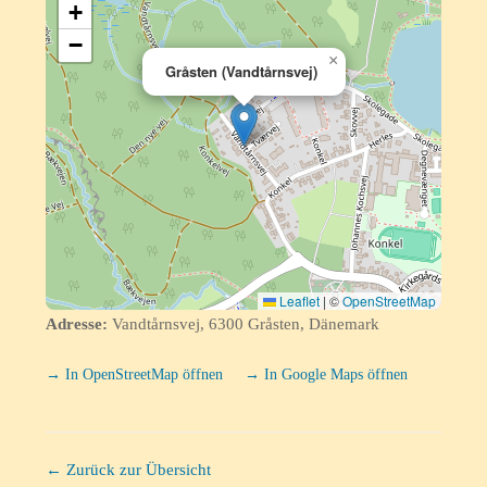
+
−
×
Gråsten (Vandtårnsvej)
Leaflet
|
©
OpenStreetMap
Adresse:
Vandtårnsvej, 6300 Gråsten, Dänemark
→ In OpenStreetMap öffnen
→ In Google Maps öffnen
← Zurück zur Übersicht