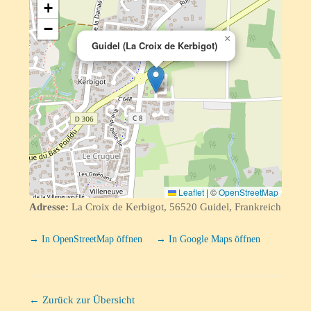
+
−
×
Guidel (La Croix de Kerbigot)
Leaflet
|
©
OpenStreetMap
Adresse:
La Croix de Kerbigot, 56520 Guidel, Frankreich
→ In OpenStreetMap öffnen
→ In Google Maps öffnen
← Zurück zur Übersicht