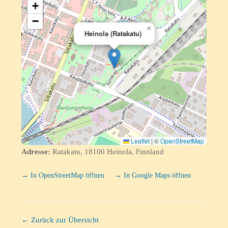
+
−
×
Heinola (Ratakatu)
Leaflet
|
©
OpenStreetMap
Adresse:
Ratakatu, 18100 Heinola, Finnland
→ In OpenStreetMap öffnen
→ In Google Maps öffnen
← Zurück zur Übersicht