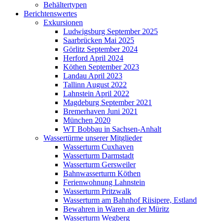
Behältertypen
Berichtenswertes
Exkursionen
Ludwigsburg September 2025
Saarbrücken Mai 2025
Görlitz September 2024
Herford April 2024
Köthen September 2023
Landau April 2023
Tallinn August 2022
Lahnstein April 2022
Magdeburg September 2021
Bremerhaven Juni 2021
München 2020
WT Bobbau in Sachsen-Anhalt
Wassertürme unserer Mitglieder
Wasserturm Cuxhaven
Wasserturm Darmstadt
Wasserturm Gersweiler
Bahnwasserturm Köthen
Ferienwohnung Lahnstein
Wasserturm Pritzwalk
Wasserturm am Bahnhof Riisipere, Estland
Bewahren in Waren an der Müritz
Wasserturm Wegberg