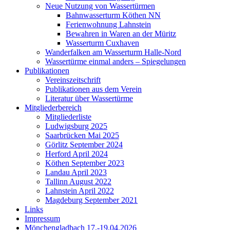
Neue Nutzung von Wassertürmen
Bahnwasserturm Köthen NN
Ferienwohnung Lahnstein
Bewahren in Waren an der Müritz
Wasserturm Cuxhaven
Wanderfalken am Wasserturm Halle-Nord
Wassertürme einmal anders – Spiegelungen
Publikationen
Vereinszeitschrift
Publikationen aus dem Verein
Literatur über Wassertürme
Mitgliederbereich
Mitgliederliste
Ludwigsburg 2025
Saarbrücken Mai 2025
Görlitz September 2024
Herford April 2024
Köthen September 2023
Landau April 2023
Tallinn August 2022
Lahnstein April 2022
Magdeburg September 2021
Links
Impressum
Mönchengladbach 17.-19.04.2026