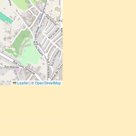
Leaflet
|
©
OpenStreetMap