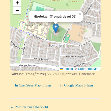
+
−
×
Hjortekær (Trongårdsvej 53)
Leaflet
|
©
OpenStreetMap
Adresse:
Trongårdsvej 53, 2800 Hjortekær, Dänemark
→ In OpenStreetMap öffnen
→ In Google Maps öffnen
← Zurück zur Übersicht