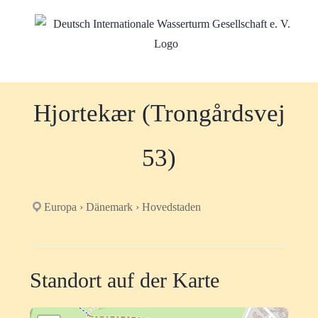
Zum
Inhalt
springen
Hjortekær (Trongårdsvej
53)
Europa › Dänemark › Hovedstaden
Standort auf der Karte