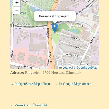
+
−
×
Horsens (Ringvejen)
Leaflet
|
©
OpenStreetMap
Adresse:
Ringvejen, 8700 Horsens, Dänemark
→ In OpenStreetMap öffnen
→ In Google Maps öffnen
← Zurück zur Übersicht