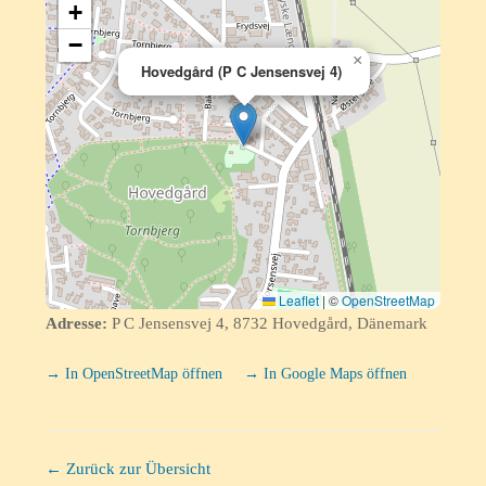
+
−
×
Hovedgård (P C Jensensvej 4)
Leaflet
|
©
OpenStreetMap
Adresse:
P C Jensensvej 4, 8732 Hovedgård, Dänemark
→ In OpenStreetMap öffnen
→ In Google Maps öffnen
← Zurück zur Übersicht