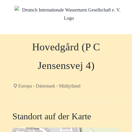
Zum
Inhalt
springen
Hovedgård (P C
Jensensvej 4)
Europa › Dänemark › Midtjylland
Standort auf der Karte