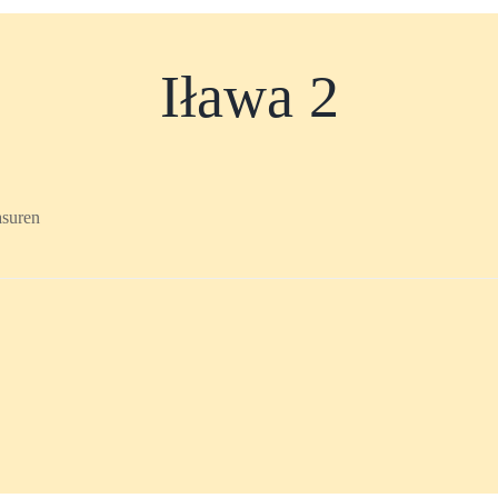
Iława 2
asuren