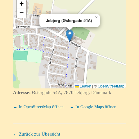
+
−
×
Jebjerg (Østergade 54A)
Leaflet
|
©
OpenStreetMap
Adresse:
Østergade 54A, 7870 Jebjerg, Dänemark
→ In OpenStreetMap öffnen
→ In Google Maps öffnen
← Zurück zur Übersicht