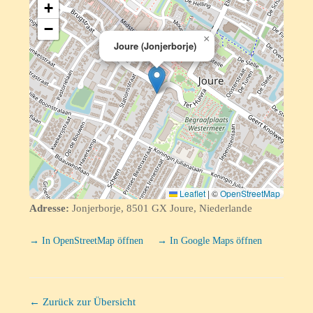
+
−
×
Joure (Jonjerborje)
Leaflet
|
©
OpenStreetMap
Adresse:
Jonjerborje, 8501 GX Joure, Niederlande
→ In OpenStreetMap öffnen
→ In Google Maps öffnen
← Zurück zur Übersicht