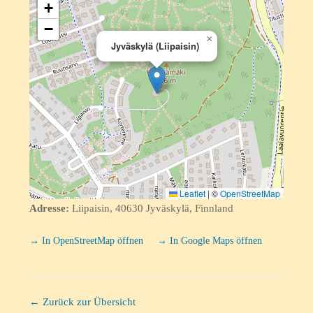
+
−
×
Jyväskylä (Liipaisin)
Leaflet
|
©
OpenStreetMap
Adresse:
Liipaisin, 40630 Jyväskylä, Finnland
→ In OpenStreetMap öffnen
→ In Google Maps öffnen
← Zurück zur Übersicht