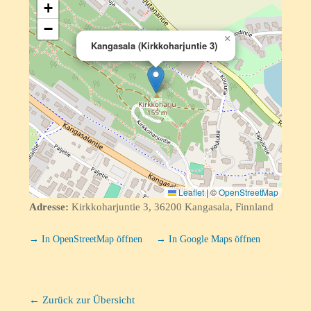
+
−
×
Kangasala (Kirkkoharjuntie 3)
Leaflet
|
©
OpenStreetMap
Adresse:
Kirkkoharjuntie 3, 36200 Kangasala, Finnland
→ In OpenStreetMap öffnen
→ In Google Maps öffnen
← Zurück zur Übersicht